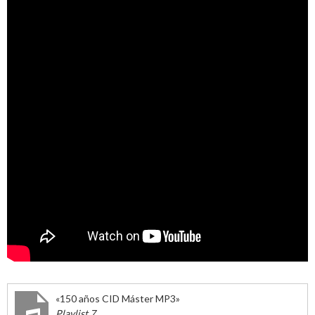
«150 años CID Máster MP3»
Playlist 7