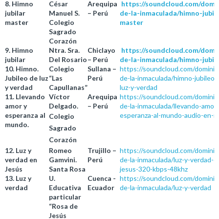
8. Himno
César
Arequipa
https://soundcloud.com/domi
jubilar
Manuel S.
– Perú
de-la-inmaculada/himno-jubila
master
Colegio
master
Sagrado
Corazón
9. Himno
Ntra. Sra.
Chiclayo
https://soundcloud.com/domi
jubilar
Del Rosario
– Perú
de-la-inmaculada/himno-jubil
10. Himno.
Colegio
Sullana –
https://soundcloud.com/dominic
Jubileo de luz
“Las
Perú
de-la-inmaculada/himno-jubileo-
y verdad
Capullanas”
luz-y-verdad
11. Llevando
Víctor
Arequipa
https://soundcloud.com/dominic
amor y
Delgado.
– Perú
de-la-inmaculada/llevando-amor-
esperanza al
esperanza-al-mundo-audio-en-
Colegio
mundo.
Sagrado
Corazón
12. Luz y
Romeo
Trujillo –
https://soundcloud.com/dominic
verdad en
Gamvini.
Perú
de-la-inmaculada/luz-y-verdad-e
Jesús
Santa Rosa
jesus-320-kbps-48khz
13. Luz y
U.
Cuenca -
https://soundcloud.com/dominic
verdad
Educativa
Ecuador
de-la-inmaculada/luz-y-verdad
particular
“Rosa de
Jesús