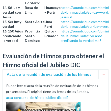
Cordero”
14. Sé luz y
Rosa de
Huancayo
https://soundcloud.com/dominic
verdad con
Lima
– Perú
de-la-inmaculada/se-luz-y-verda
Jesús
jesus-rl
15. Ser luz y
Santa Anita
Lima –
https://soundcloud.com/dominic
verdad
Perú
de-la-inmaculada/ser-luz-y-verd
16. 150 Años
Provincia
Quito -
https://soundcloud.com/dominic
predicando
Santo
Ecuador
de-la-inmaculada/150-anos-
la verdad
Domingo
predicando-la-verdad-mp3
Evaluación de Himnos para obtener el
Himno oficial del Jubileo DIC
Acta de la reunión de evaluación de los himnos
Puede leer el acta de la reunión de evaluación de los himnos
presentados. El original tiene las firmas de los jurados.
acta-concurso-de-himno-jubileo-dic-pdf