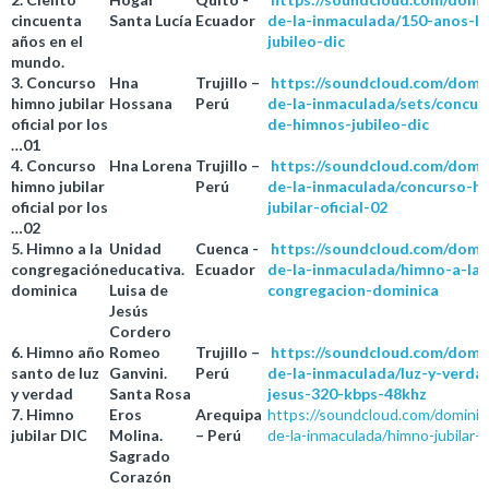
cincuenta
Santa Lucía
Ecuador
de-la-inmaculada/150-anos-h
años en el
jubileo-dic
mundo.
3. Concurso
Hna
Trujillo –
https://soundcloud.com/domi
himno jubilar
Hossana
Perú
de-la-inmaculada/sets/concur
oficial por los
de-himnos-jubileo-dic
…01
4. Concurso
Hna Lorena
Trujillo –
https://soundcloud.com/domi
himno jubilar
Perú
de-la-inmaculada/concurso-h
oficial por los
jubilar-oficial-02
…02
5. Himno a la
Unidad
Cuenca -
https://soundcloud.com/domi
congregación
educativa.
Ecuador
de-la-inmaculada/himno-a-la-
dominica
Luisa de
congregacion-dominica
Jesús
Cordero
6. Himno año
Romeo
Trujillo –
https://soundcloud.com/domi
santo de luz
Ganvini.
Perú
de-la-inmaculada/luz-y-verda
y verdad
Santa Rosa
jesus-320-kbps-48khz
7. Himno
Eros
Arequipa
https://soundcloud.com/dominic
jubilar DIC
Molina.
– Perú
de-la-inmaculada/himno-jubilar-
Sagrado
Corazón