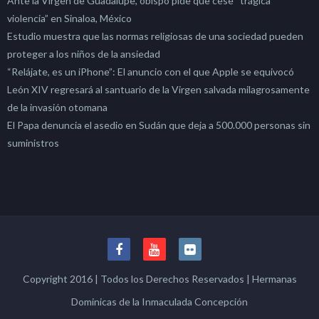
Ante la Virgen de Guadalupe, obispo pide que cese “trágica
violencia” en Sinaloa, México
Estudio muestra que las normas religiosas de una sociedad pueden
proteger a los niños de la ansiedad
“Relájate, es un iPhone”: El anuncio con el que Apple se equivocó
León XIV regresará al santuario de la Virgen salvada milagrosamente
de la invasión otomana
El Papa denuncia el asedio en Sudán que deja a 500.000 personas sin
suministros
Copyright 2016 | Todos los Derechos Reservados | Hermanas
Dominicas de la Inmaculada Concepción