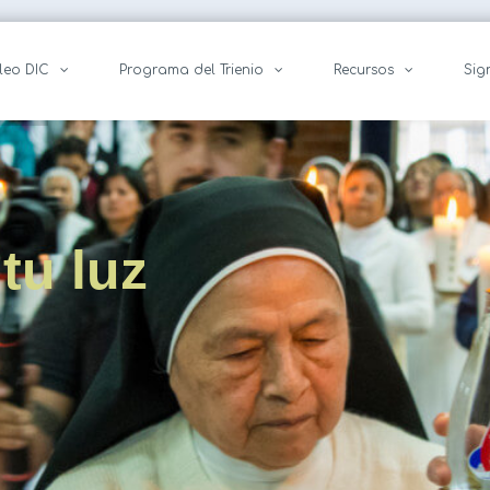
leo DIC
Programa del Trienio
Recursos
Sig
tu luz