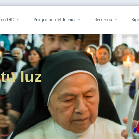
leo DIC
Programa del Trienio
Recursos
Sig
tu luz