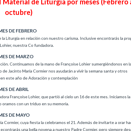
 Material de Liturgia por meses (Febrero 
octubre)
 MES DE FEBRERO
 la Liturgia en relación con nuestro carisma. Inclusive encontrarás la pr
Lohier, nuestra Co fundadora.
 MES DE MARZO
ación. Continuamos de la mano de Françoise Lohier sumergiéndonos en l
 de Jacinto María Cormier nos ayudarán a vivir la semana santa y otros
 en este año de Adoración y contemplación
MES DE ABRIL
ora Françoise Lohier, que partió al cielo un 16 de este mes. Iniciamos la
o oramos con un triduo en su memoria.
 MES DE MAYO
 Cormier, cuya fiesta la celebramos el 21. Además de invitarte a orar h
 econtrarás una bella novena a nuestro Padre Cormier, pero siempre des