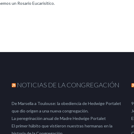
emos un Rosario Eucarísitico.
NOTICIAS DE LA CONGREGACIÓN
De Marsella a Toulouse: la obediencia de Hedwige Portalet
9
que dio origen a una nueva congregación.
J
La peregrinación anual de Madre Hedwige Portalet
E
El primer hábito que vistieron nuestras hermanas en la
a
historia de la Congregación.
C