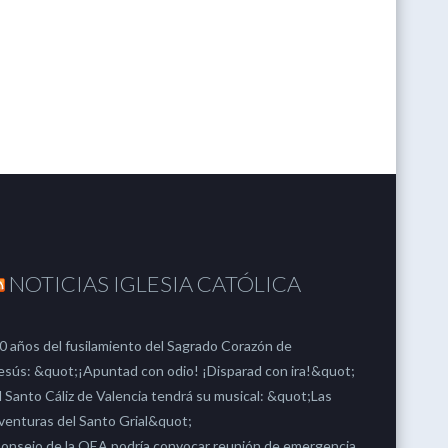
NOTICIAS IGLESIA CATÓLICA
0 años del fusilamiento del Sagrado Corazón de
esús: &quot;¡Apuntad con odio! ¡Disparad con ira!&quot;
l Santo Cáliz de Valencia tendrá su musical: &quot;Las
venturas del Santo Grial&quot;
onsejo de la OEA podría convocar reunión de emergencia