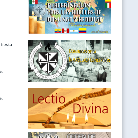
 fiesta
ás
ás